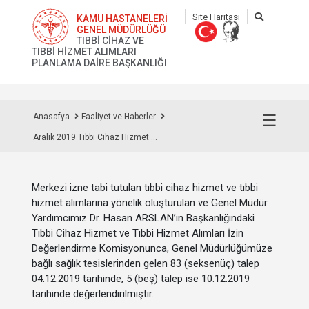
Site Haritası
KAMU HASTANELERİ
GENEL MÜDÜRLÜĞÜ
TIBBİ CİHAZ VE
TIBBİ HİZMET ALIMLARI
PLANLAMA DAİRE BAŞKANLIĞI
☰
Anasafya
Faaliyet ve Haberler
Aralık 2019 Tıbbi Cihaz Hizmet ...
Merkezi izne tabi tutulan tıbbi cihaz hizmet ve tıbbi
hizmet alımlarına yönelik oluşturulan ve Genel Müdür
Yardımcımız Dr. Hasan ARSLAN’ın Başkanlığındaki
Tıbbi Cihaz Hizmet ve Tıbbi Hizmet Alımları İzin
Değerlendirme Komisyonunca, Genel Müdürlüğümüze
bağlı sağlık tesislerinden gelen 83 (seksenüç) talep
04.12.2019 tarihinde, 5 (beş) talep ise 10.12.2019
tarihinde değerlendirilmiştir.