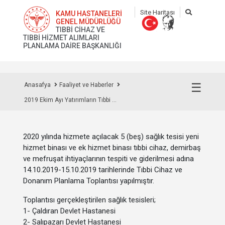
Site Haritası
KAMU HASTANELERİ
GENEL MÜDÜRLÜĞÜ
TIBBİ CİHAZ VE
TIBBİ HİZMET ALIMLARI
PLANLAMA DAİRE BAŞKANLIĞI
☰
Anasafya
Faaliyet ve Haberler
2019 Ekim Ayı Yatırımların Tıbbi ...
2020 yılında hizmete açılacak 5 (beş) sağlık tesisi yeni
hizmet binası ve ek hizmet binası tıbbi cihaz, demirbaş
ve mefruşat ihtiyaçlarının tespiti ve giderilmesi adına
14.10.2019-15.10.2019 tarihlerinde Tıbbi Cihaz ve
Donanım Planlama Toplantısı yapılmıştır.
Toplantısı gerçekleştirilen sağlık tesisleri;
1- Çaldıran Devlet Hastanesi
2- Salıpazarı Devlet Hastanesi