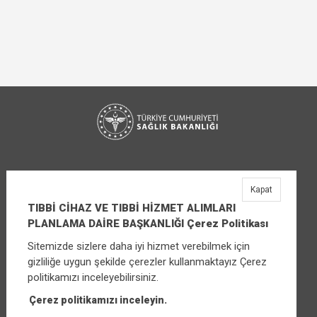
Kapat
TIBBİ CİHAZ VE TIBBİ HİZMET ALIMLARI
PLANLAMA DAİRE BAŞKANLIĞI Çerez Politikası
Sitemizde sizlere daha iyi hizmet verebilmek için
TIBBİ CİHAZ VE TIBBİ HİZMET ALIMLARI
gizliliğe uygun şekilde çerezler kullanmaktayız Çerez
PLANLAMA DAİRE BAŞKANLIĞI
politikamızı inceleyebilirsiniz.
Üniversiteler Mahallesi Şehit Mehmet Bayraktar
Caddesi No:3 Çankaya/Ankara
Çerez politikamızı inceleyin.
Santral:
+90 (312) 565 00 00 - 01