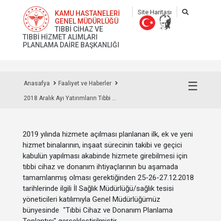
Site Haritası
KAMU HASTANELERİ
GENEL MÜDÜRLÜĞÜ
TIBBİ CİHAZ VE
TIBBİ HİZMET ALIMLARI
PLANLAMA DAİRE BAŞKANLIĞI
☰
Anasafya
Faaliyet ve Haberler
2018 Aralık Ayı Yatırımların Tıbbi ...
2019 yılında hizmete açılması planlanan ilk, ek ve yeni
hizmet binalarının, inşaat sürecinin takibi ve geçici
kabulün yapılması akabinde hizmete girebilmesi için
tıbbi cihaz ve donanım ihtiyaçlarının bu aşamada
tamamlanmış olması gerektiğinden 25-26-27.12.2018
tarihlerinde ilgili İl Sağlık Müdürlüğü/sağlık tesisi
yöneticileri katılımıyla Genel Müdürlüğümüz
bünyesinde "Tıbbi Cihaz ve Donanım Planlama