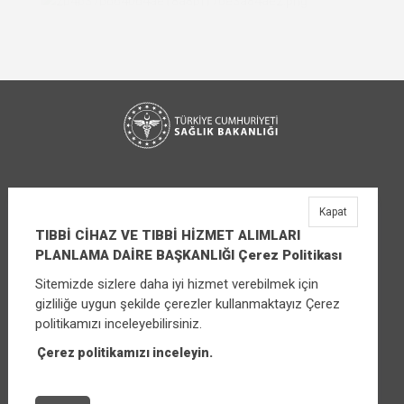
Kapat
TIBBİ CİHAZ VE TIBBİ HİZMET ALIMLARI
PLANLAMA DAİRE BAŞKANLIĞI Çerez Politikası
Sitemizde sizlere daha iyi hizmet verebilmek için
TIBBİ CİHAZ VE TIBBİ HİZMET ALIMLARI
gizliliğe uygun şekilde çerezler kullanmaktayız Çerez
PLANLAMA DAİRE BAŞKANLIĞI
politikamızı inceleyebilirsiniz.
Üniversiteler Mahallesi Şehit Mehmet Bayraktar
Caddesi No:3 Çankaya/Ankara
Çerez politikamızı inceleyin.
Santral:
+90 (312) 565 00 00 - 01