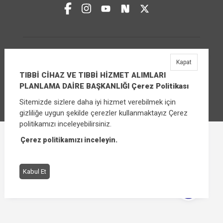
TIBBİ CİHAZ VE TIBBİ HİZMET ALIMLARI
Kapat
PLANLAMA DAİRE BAŞKANLIĞI
TIBBİ CİHAZ VE TIBBİ HİZMET ALIMLARI
Üniversiteler Mahallesi Şehit Mehmet Bayraktar
PLANLAMA DAİRE BAŞKANLIĞI Çerez Politikası
Caddesi No:3 Çankaya/Ankara
Sitemizde sizlere daha iyi hizmet verebilmek için
Santral:
+90 (312) 565 00 00 - 01
gizliliğe uygun şekilde çerezler kullanmaktayız Çerez
politikamızı inceleyebilirsiniz.
Çerez Politikası
Bilgi Güvenliği İhlal Bildirimi
Çerez politikamızı inceleyin.
© 2026
T.C.Sağlık Bakanlığı
Tüm hakları saklıdır.
Kabul Et