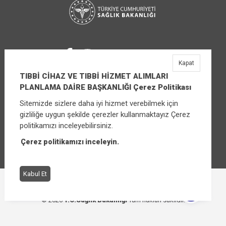
Kapat
TIBBİ CİHAZ VE TIBBİ HİZMET ALIMLARI
PLANLAMA DAİRE BAŞKANLIĞI Çerez Politikası
Sitemizde sizlere daha iyi hizmet verebilmek için
TIBBİ CİHAZ VE TIBBİ HİZMET ALIMLARI
gizliliğe uygun şekilde çerezler kullanmaktayız Çerez
PLANLAMA DAİRE BAŞKANLIĞI
politikamızı inceleyebilirsiniz.
Üniversiteler Mahallesi Şehit Mehmet Bayraktar
Caddesi No:3 Çankaya/Ankara
Çerez politikamızı inceleyin.
Santral:
+90 (312) 565 00 00 - 01
Kabul Et
Çerez Politikası
Bilgi Güvenliği İhlal Bildirimi
© 2026
T.C.Sağlık Bakanlığı
Tüm hakları saklıdır.